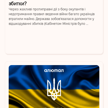
збитки?
Через жахливі протиправні дії з боку окупантів і
недотримання правил ведення війни багато українців
втратили майно. Держава зобов’язалася допомогти у
відшкодуванні збитків (Кабінетом Міністрів було ...