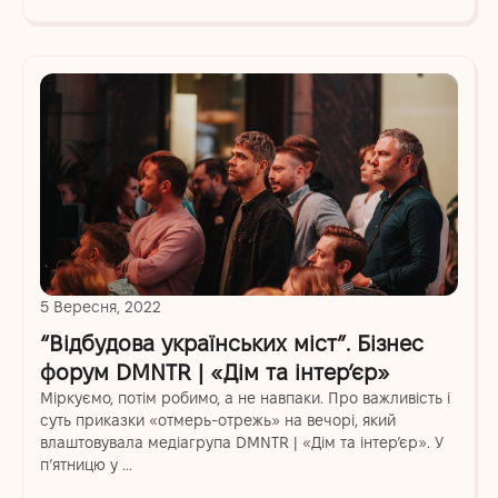
5 Вересня, 2022
“Відбудова українських міст”. Бізнес
форум DMNTR | «Дім та інтер’єр»
Міркуємо, потім робимо, а не навпаки. Про важливість і
суть приказки «отмерь-отрежь» на вечорі, який
влаштовувала медіагрупа DMNTR | «Дім та інтер’єр». У
п’ятницю у ...