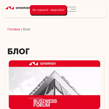
Не соромся - звертайся
Головна
/
Блог
БЛОГ