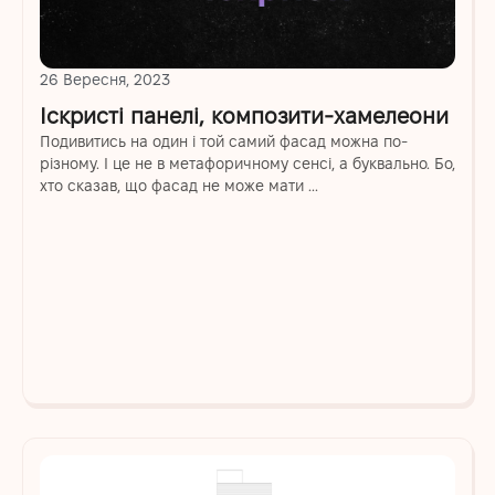
26 Вересня, 2023
Іскристі панелі, композити-хамелеони
Подивитись на один і той самий фасад можна по-
різному. І це не в метафоричному сенсі, а буквально. Бо,
хто сказав, що фасад не може мати ...