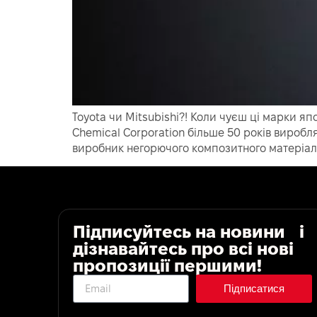
Toyota чи Mitsubishi?! Коли чуєш ці марки япо
Chemical Corporation більше 50 років виробля
виробник негорючого композитного матеріалу. 
Підписуйтесь на новини і
дізнавайтесь про всі нові
пропозиції першими!
Підписатися