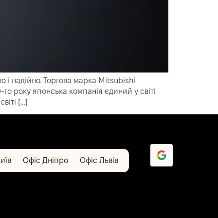
о і надійно. Торгова марка Mitsubishi
0-го року японська компанія єдиний у світі
віті […]
иїв
Офіс Дніпро
Офіс Львів