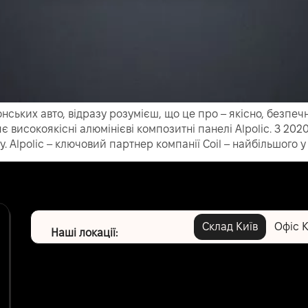
нських авто, відразу розумієш, що це про – якісно, безпечн
є високоякісні алюмінієві композитні панелі Alpolic. З 202
Alpolic – ключовий партнер компанії Coil – найбільшого у с
Склад Київ
Офіс К
Наші локації: