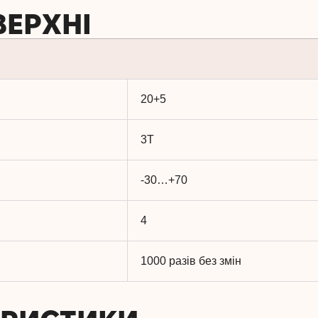
ВЕРХНІ
20+5
3T
-30…+70
4
1000 разів без змін