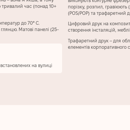
виконують контурне фрезеру
 тривалий час (понад 10+
порізку, розпил, гравіюють
(POS/POP) та трафаретний д
мператур до 70° C.
Цифровий друк на композиті 
лянцю. Матові панелі (25-
створення інсталяцій, меблі
Трафаретний друк – для обл
елементів корпоративного с
 встановлених на вулиці