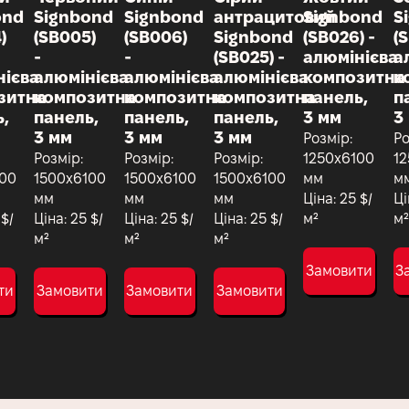
ond
Signbond
Signbond
антрацитовий
Signbond
S
)
(SB005)
(SB006)
Signbond
(SB026) -
(S
-
-
(SB025) -
алюмінієва
а
нієва
алюмінієва
алюмінієва
алюмінієва
композитна
к
зитна
композитна
композитна
композитна
панель,
п
,
панель,
панель,
панель,
3 мм
3
3 мм
3 мм
3 мм
Розмір:
Ро
Розмір:
Розмір:
Розмір:
1250х6100
12
100
1500х6100
1500х6100
1500х6100
мм
м
мм
мм
мм
Ціна: 25 $/
Ці
 $/
Ціна: 25 $/
Ціна: 25 $/
Ціна: 25 $/
м²
м²
м²
м²
м²
Замовити
З
ти
Замовити
Замовити
Замовити