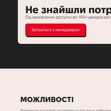
Не знайшли пот
Під замовлення доступні всі 100+ декорів кат
Зв'язатися з менеджером
МОЖЛИВОСТІ
Поверхня панелей адаптована під друк зображен