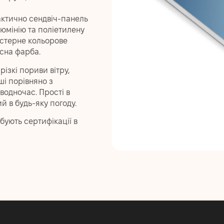
актично сендвіч-панель
юмінію та поліетилену
естерне кольорове
сна фарба.
різкі пориви вітру,
ші порівняно з
водночас. Прості в
 в будь-яку погоду.
бують сертифікації в