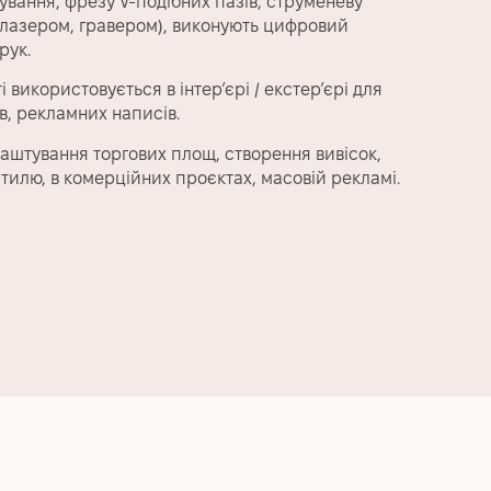
вання, фрезу V-подібних пазів, струменеву
 (лазером, гравером), виконують цифровий
рук.
використовується в інтер’єрі / екстер’єрі для
в, рекламних написів.
аштування торгових площ, створення вивісок,
тилю, в комерційних проєктах, масовій рекламі.