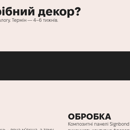
рібний декор?
алогу. Термін — 4–6 тижнів.
ОБРОБКА
Композитні панелі Signbond
ь – вона м’якша, а тому