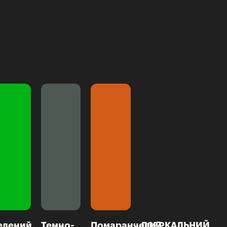
елений
Темно-
Помаранчевий
ДЗЕРКАЛЬНИЙ