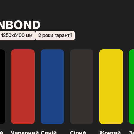
GNBOND
 1250х6100 мм
2 роки гарантії
й
Червоний
Синій
Сірий
Жовтий
З