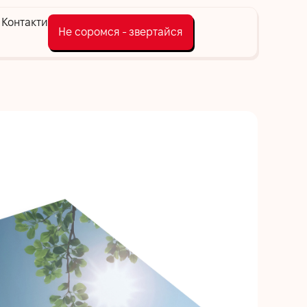
Контакти
Не соромся - звертайся