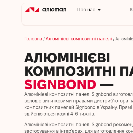
Про нас
К
Головна
Алюмінієві композитні панелі
/
/
Алюмініє
АЛЮМІНІЄВІ
КОМПОЗИТНІ П
SIGNBOND
—
Алюмінієві композитні панелі Signbond виготовл
володіє винятковими правами дистриб’ютора н
композитних панелей Signbond в Україну. Прямі
здійснюються кожні 4-6 тижнів.
Алюмінієві композитні панелі Signbond рекоме
застосування в інтер’єрах, для виготовлення ко