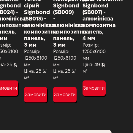
ignbond
сірий
Signbond
Signbond
B024) -
Signbond
(SB009)
(SB007) -
люмінієва
(SB013) -
-
алюмінієва
омпозитна
алюмінієва
алюмінієва
композитна
анель,
композитна
композитна
панель,
 мм
панель,
панель,
4 мм
3 мм
3 мм
змір:
Розмір:
50х6100
Розмір:
Розмір:
1250х6100
м
1250х6100
1250х6100
мм
на: 25 $/
мм
мм
Ціна: 49 $/
Ціна: 25 $/
Ціна: 25 $/
м²
м²
м²
амовити
Замовити
Замовити
Замовити