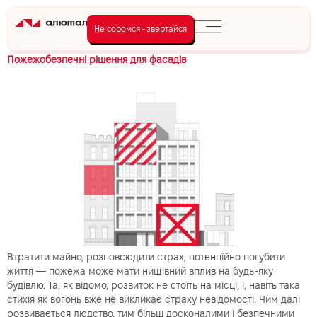
День:
19.06.2023
Не соромся - звертайся
Пожежобезпечні рішення для фасадів
Втратити майно, розповсюдити страх, потенційно погубити
життя — пожежа може мати нищівний вплив на будь-яку
будівлю. Та, як відомо, розвиток не стоїть на місці, і, навіть така
стихія як вогонь вже не викликає страху невідомості. Чим далі
розвивається людство, тим більш досконалими і безпечними