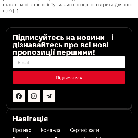
стають наші технології. Тут маємо про що поговорити. Для того,
щоб […]
Підписуйтесь на новини і
дізнавайтесь про всі нові
пропозиції першими!
Підписатися
Навігація
Про нас
Команда
Сертифікати