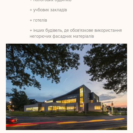
+ учбових закладів
+ готелів
+ інших будівель, де обов’язкове використання
негорючих фасадних матеріалів