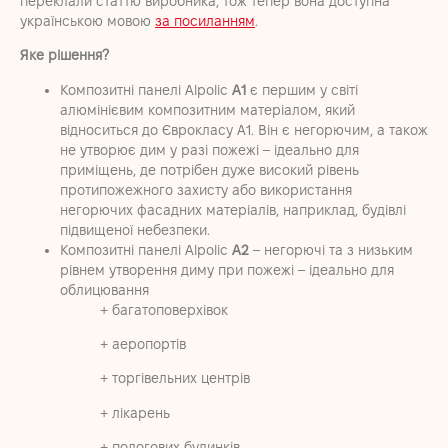
переклали статтю виробника, тож тепер вона доступна
українською мовою
за посиланням
.
Яке рішення
?
Композитні панелі A
lpolic
A1
є першим у світі
алюмінієвим композитним матеріалом, який
відноситься до Єврокласу A1. Він є негорючим, а також
не утворює дим у разі пожежі – ідеально для
приміщень, де потрібен дуже високий рівень
протипожежного захисту або використання
негорючих фасадних матеріалів, наприклад, будівлі
підвищеної небезпеки.
Композитні панелі A
lpolic
A2
– негорючі та з низьким
рівнем утворення диму при пожежі – ідеально для
облицювання
+ багатоповерхівок
+ аеропортів
+ торгівельних центрів
+ лікарень
+ пологових будинків