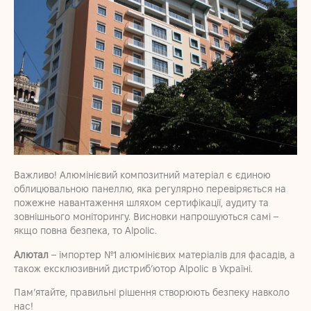
Важливо!
А
люмінієвий композитний матеріал є єдиною
облицювальною панеллю, яка регулярно перевіряється на
пожежне навантаження шляхом сертифікації, аудиту та
зовнішнього моніторингу. Висновки напрошуються самі –
якщо повна безпека, то A
lpolic.
Алютал
– імпортер №1 алюмінієвих матеріалів для фасадів, а
також ексклюзивний дистриб’ютор Alpolic в Україні.
Пам’ятайте, правильні рішення створюють безпеку навколо
нас!