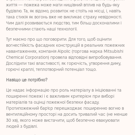
життя — пожежа може мати нищівний вплив на будь-яку
будівлю. Та, як відомо, розвиток не стоїть на місці, і, навіть
така стихія як вогонь вже не викликає страху невідомості.
Чим далі розвивається людство, тим більш досконалими і
безпечними стають наші технології.
Тут маємо про що поговорити.
Для того, щоб оцінити
вогнестійкість фасадних конструкцій в реальних пожежних
навантаженнях,
компанія A
lpolic
(
торгова марка Mitsubishi
Chemical Corporation
) провела
відповідні випробовування.
Дослідили такі властивості, як горючість, утворення диму,
горючі краплі, теплотворний потенціал
тощо
.
Навіщо це потрібно?
Це надає інформацію про роль матеріалу в ініціюванні та
поширенні пожежі і є важливим критерієм при виборі
матеріалів та оцінці пожежної безпеки фасаду.
Протипожежний бар’єр перешкоджає поширенню вогню в
вентиляційному просторі на досить тривалий час (не менше
30 хв), якого може вистачити, щоб безпечно евакуювати
людей з будівлі.