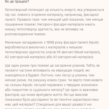
Як це працює?
Теплотворн
ий потенціал
це
кількість енергії, яка утворюється
під час повного згоряння матеріалу, наприклад, фасадної
панелі. Правило таке: чим менший цей показник, тим менше
поширення пожежі. Негорючі фасадні матеріали мають
низьку теплотворну здатність, яка не впливає на
розповсюдження пожежі.
Маленьке нагадування: з 1998 року фасадні панелі A
lpolic
виробляються виключно з матеріалів з низькою
теплотворною здатністю класів FR (вогнестійкий матеріал),
A2 (негорючий матеріал) або A1 (негорючий матеріал)
.
Ще один ризик при пожежі це загоряння уламків. Тобто, як
палаючі частини впливають на евакуацію людей, які
знаходяться в будівлі. Логічно, чим легші ці уламки, тим
менше ризик. На рахунку кожен грам. Чи варто пояснювати
на скільки A
lpolic
легший порівняно з твердим алюмінієм
або покриттям із суцільного металу? Це один із важливих
факторів, що може врятувати життя. Які ще важливі
показники були досліджені та які технічні характеристики
має цей матеріал? Спеціально для вашої цікавості ми