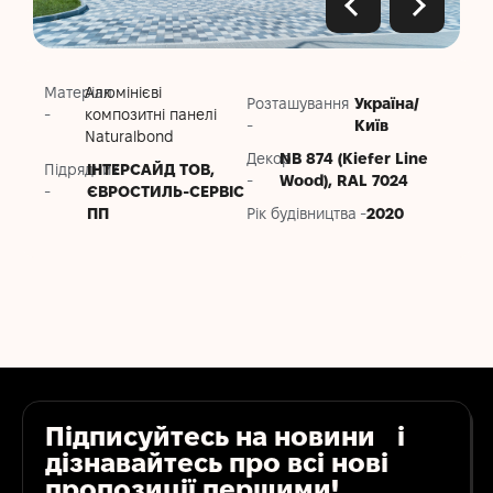
Матеріал
Алюмінієві
Розташування
Україна/
-
композитні панелі
-
Київ
Naturalbond
Декор
NB 874 (Kiefer Line
Підрядник
ІНТЕРСАЙД ТОВ,
-
Wood), RAL 7024
-
ЄВРОСТИЛЬ-СЕРВІС
ПП
Рік будівництва -
2020
Підписуйтесь на новини і
дізнавайтесь про всі нові
пропозиції першими!