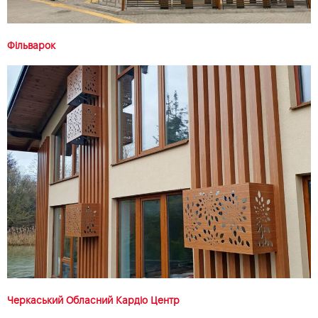
Фільварок
Черкаський Обласний Кардіо Центр